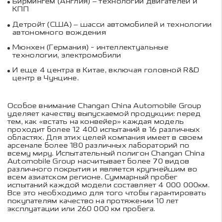
Бирмингем (Англия) – технологии двигателей и
КПП
Детройт (США) – шасси автомобилей и технологии
автономного вождения
Мюнхен (Германия) - интеллектуальные
технологии, электромобили
И еще 4 центра в Китае, включая головной R&D
центр в Чунцине.
Особое внимание Changan China Automobile Group
уделяет качеству выпускаемой продукции: перед
тем, как «встать на конвейер» каждая модель
проходит более 12 400 испытаний в 16 различных
областях. Для этих целей компания имеет в своем
арсенале более 180 различных лабораторий по
всему миру. Испытательный полигон Changan China
Automobile Group насчитывает более 70 видов
различного покрытия и является крупнейшим во
всем азиатском регионе. Суммарный пробег
испытаний каждой модели составляет 4 000 000км.
Все это необходимо для того чтобы гарантировать
покупателям качество на протяжении 10 лет
эксплуатации или 260 000 км пробега.