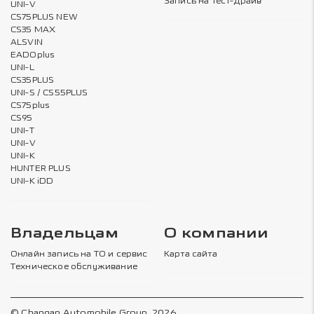
Запись на тест-драйв
UNI-V
CS75PLUS NEW
CS35 MAX
ALSVIN
EADOplus
UNI-L
CS35PLUS
UNI-S / CS55PLUS
CS75plus
CS95
UNI-T
UNI-V
UNI-K
HUNTER PLUS
UNI-K iDD
Владельцам
О компании
Онлайн запись на ТО и сервис
Карта сайта
Техническое обслуживание
© Changan Automobile Group, 2026