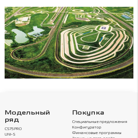
Модельный
Покупка
ряд
Специальные предложения
Конфигуратор
CS75PRO
Финансовые программы
UNI-S