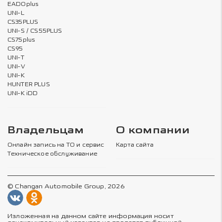
EADOplus
UNI-L
CS35PLUS
UNI-S / CS55PLUS
CS75plus
CS95
UNI-T
UNI-V
UNI-K
HUNTER PLUS
UNI-K iDD
Владельцам
О компании
Онлайн запись на ТО и сервис
Карта сайта
Техническое обслуживание
© Changan Automobile Group, 2026
Изложенная на данном сайте информация носит