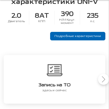
характеристики
UNI-V
390
2.0
8AT
235
Н/М Крут.
Двигатель
КПП
л.с.
момент
Подробные характеристики
Запись на ТО
здесь и сейчас