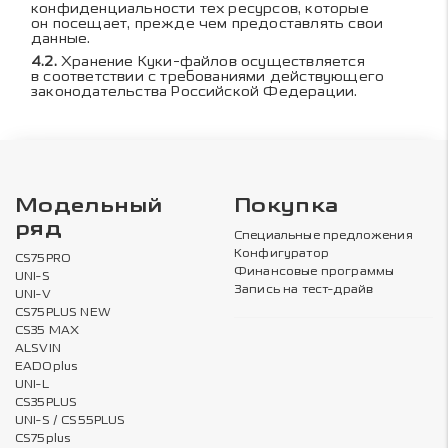
конфиденциальности тех ресурсов, которые
он посещает, прежде чем предоставлять свои
данные.
Хранение Куки-файлов осуществляется
в соответствии с требованиями действующего
законодательства Российской Федерации.
Модельный
Покупка
ряд
Специальные предложения
Конфигуратор
CS75PRO
Финансовые программы
UNI-S
Запись на тест-драйв
UNI-V
CS75PLUS NEW
CS35 MAX
ALSVIN
EADOplus
UNI-L
CS35PLUS
UNI-S / CS55PLUS
CS75plus