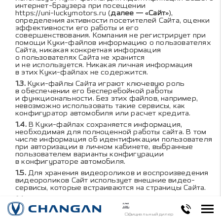
интернет-браузера при посещении
https://uni-luckymotors.ru
(
далее — «Сайт»
),
определения активности посетителей Сайта, оценки
эффективности его работы и его
совершенствования. Компания не регистрирует при
помощи Куки-файлов информацию о пользователях
Сайта, никакая конкретная информация
о пользователях Сайта не хранится
и не используется. Никакая личная информация
в этих Куки-файлах не содержится.
Куки-файлы Сайта играют ключевую роль
в обеспечении его бесперебойной работы
и функциональности. Без этих файлов, например,
невозможно использовать такие сервисы, как
конфигуратор автомобиля или расчет кредита.
В Куки-файлах сохраняется информация,
необходимая для полноценной работы сайта. В том
числе информация об идентификации пользователя
при авторизации в личном кабинете, выбранные
пользователем варианты конфигурации
в конфигураторе автомобиля.
Для хранения видеороликов и воспроизведения
видеороликов Сайт использует внешние видео-
сервисы, которые встраиваются на страницы Сайта.
Для предоставления функционала поиска
на карте Сайт использует внешние
картографические сервисы, которые встраиваются
Официальный дилер