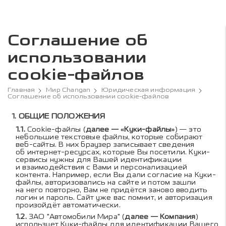
Соглашение об
использовании
cookie-файлов
Главная
Мир Changan
Юридическая информация
Соглашение об использовании cookie-файлов
Содержание соглашения 
ОБЩИЕ ПОЛОЖЕНИЯ
Cookie-файлы (
далее — «Куки-файлы»
) — это
небольшие текстовые файлы, которые собирают
веб-сайты. В них браузер записывает сведения
об интернет-ресурсах, которые Вы посетили. Куки-
сервисы нужны для Вашей идентификации
и взаимодействия с Вами и персонализацией
контента. Например, если Вы дали согласие на Куки-
файлы, авторизовались на сайте и потом зашли
на него повторно, Вам не придётся заново вводить
логин и пароль. Сайт уже вас помнит, и авторизация
произойдёт автоматически.
ЗАО "Автомобили Мира" (
далее — Компания
)
использует Куки-файлы для идентификации Вашего