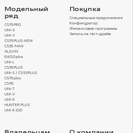
Модельный
Покупка
ряд
Специальные предложения
Конфигуратор
CS75PRO
Финансовые программы
UNI-S
Запись на тест-драйв
UNI-V
CS75PLUS NEW
CS35 MAX
ALSVIN
EADOplus
UNI-L
CS35PLUS
UNI-S / CS55PLUS
CS75plus
CS95
UNI-T
UNI-V
UNI-K
HUNTER PLUS
UNI-K iDD
Владельцам
О компании