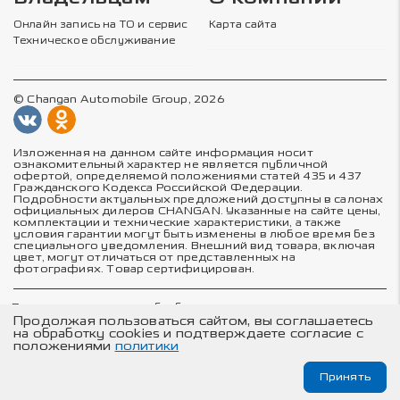
Онлайн запись на ТО и сервис
Карта сайта
Техническое обслуживание
© Changan Automobile Group, 2026
Изложенная на данном сайте информация носит
ознакомительный характер не является публичной
офертой, определяемой положениями статей 435 и 437
Гражданского Кодекса Российской Федерации.
Подробности актуальных предложений доступны в салонах
официальных дилеров CHANGAN. Указанные на сайте цены,
комплектации и технические характеристики, а также
условия гарантии могут быть изменены в любое время без
специального уведомления. Внешний вид товара, включая
цвет, могут отличаться от представленных на
фотографиях. Товар сертифицирован.
Политика в отношении обработки персональных данных
Политика конфиденциальности
Продолжая пользоваться сайтом, вы соглашаетесь
Согласие на обработку персональных данных
на обработку cookies и подтверждаете согласие с
Соглашение об использовании cookie-файлов
положениями
политики
Принять