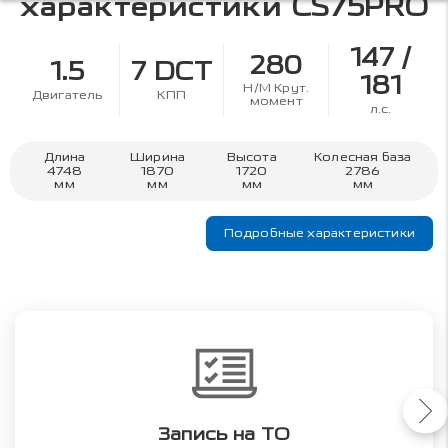
характеристики
CS75PRO
147 /
280
1.5
7 DCT
181
Н/М Крут.
Двигатель
КПП
момент
л.с.
Длина
Ширина
Высота
Колесная база
4748
1870
1720
2786
мм
мм
мм
мм
Подробные характеристики
Запись на ТО