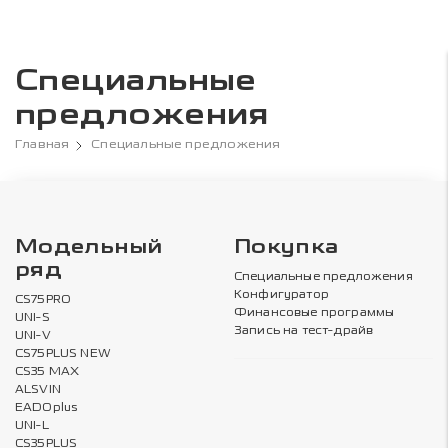
Специальные
предложения
Главная
Специальные предложения
Модельный
Покупка
ряд
Специальные предложения
Конфигуратор
CS75PRO
Финансовые программы
UNI-S
Запись на тест-драйв
UNI-V
CS75PLUS NEW
CS35 MAX
ALSVIN
EADOplus
UNI-L
CS35PLUS