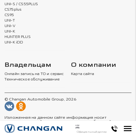
UNI-S / CS55PLUS
CS75plus
CS95
UNI-T
UNI-V
UNI-K
HUNTER PLUS
UNI-K iDD
Владельцам
О компании
Онлайн запись на ТО и сервис
Карта сайта
Техническое обслуживание
© Changan Automobile Group, 2026
Изложенная на данном сайте информация носит
ознакомительный характер не является публичной
офертой, определяемой положениями статей 435 и 437
Гражданского Кодекса Российской Федерации.
Официальный дилер
Подробности актуальных предложений доступны в салонах