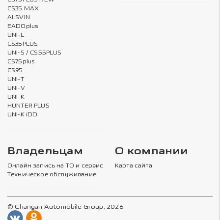
CS35 MAX
ALSVIN
EADOplus
UNI-L
CS35PLUS
UNI-S / CS55PLUS
CS75plus
CS95
UNI-T
UNI-V
UNI-K
HUNTER PLUS
UNI-K iDD
Владельцам
О компании
Онлайн запись на ТО и сервис
Карта сайта
Техническое обслуживание
© Changan Automobile Group, 2026