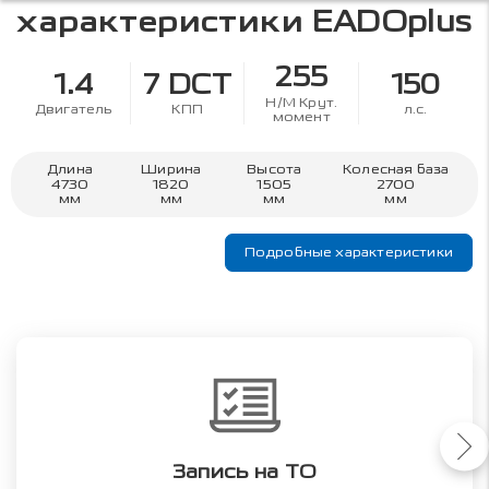
характеристики
EADOplus
255
1.4
7 DCT
150
Н/М Крут.
Двигатель
КПП
л.с.
момент
Длина
Ширина
Высота
Колесная база
4730
1820
1505
2700
мм
мм
мм
мм
Подробные характеристики
Запись на ТО